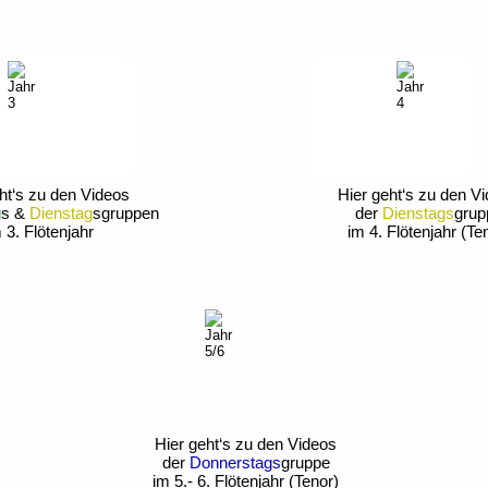
ht‘s zu den Videos 
Hier geht‘s zu den V
g
s & 
Dienstag
sgruppen
der 
Dienstags
grup
 3. Flötenjahr
im 4. Flötenjahr (Te
Hier geht‘s zu den Videos 
der 
Donnerstags
gruppe
im 5.- 6. Flötenjahr (Tenor)