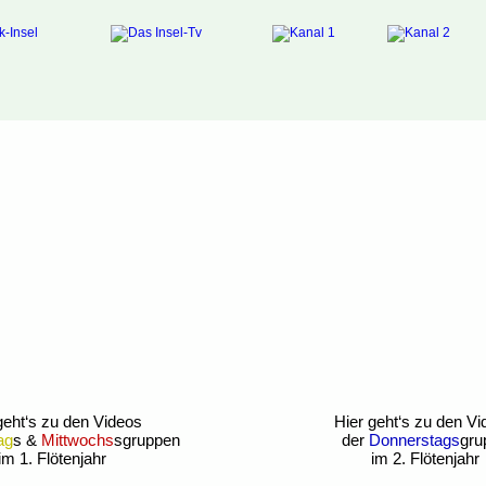
geht‘s zu den Videos 
Hier geht‘s zu den Vi
ag
s & 
Mittwochs
sgruppen
der 
Donnerstags
gru
im 1. Flötenjahr
im 2. Flötenjahr